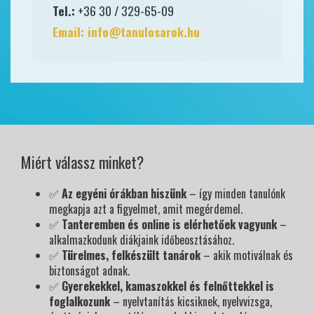
Tel.:
+36 30 / 329-65-09
Email:
info@tanulosarok.hu
Miért válassz minket?
✅
Az egyéni órákban hiszünk
– így minden tanulónk
megkapja azt a figyelmet, amit megérdemel.
✅
Tanteremben és online is elérhetőek vagyunk
–
alkalmazkodunk diákjaink időbeosztásához.
✅
Türelmes, felkészült tanárok
– akik motiválnak és
biztonságot adnak.
✅
Gyerekekkel, kamaszokkel és felnőttekkel is
foglalkozunk
– nyelvtanítás kicsiknek, nyelvvizsga,