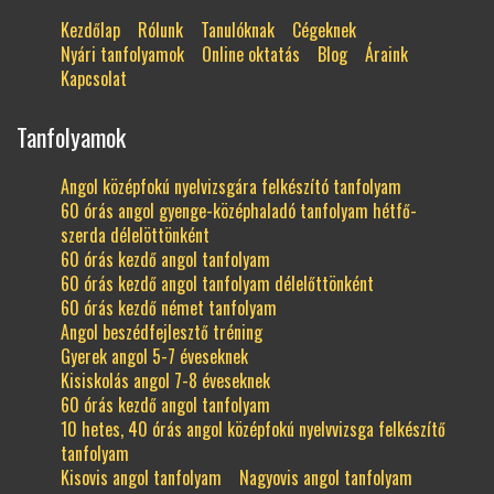
Kezdőlap
Rólunk
Tanulóknak
Cégeknek
Nyári tanfolyamok
Online oktatás
Blog
Áraink
Kapcsolat
Tanfolyamok
Angol középfokú nyelvizsgára felkészító tanfolyam
60 órás angol gyenge-középhaladó tanfolyam hétfő-
szerda délelöttönként
60 órás kezdő angol tanfolyam
60 órás kezdő angol tanfolyam délelőttönként
60 órás kezdő német tanfolyam
Angol beszédfejlesztő tréning
Gyerek angol 5-7 éveseknek
Kisiskolás angol 7-8 éveseknek
60 órás kezdő angol tanfolyam
10 hetes, 40 órás angol középfokú nyelvvizsga felkészítő
tanfolyam
Kisovis angol tanfolyam
Nagyovis angol tanfolyam