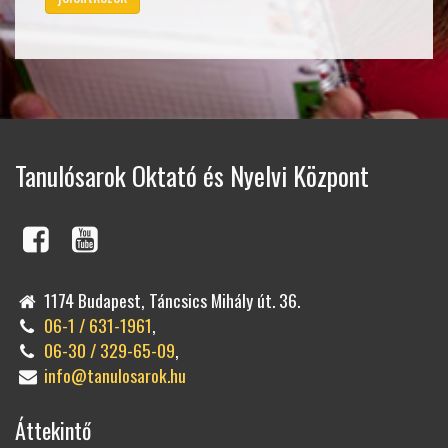
Tanulósarok Oktató és Nyelvi Központ
1174 Budapest, Táncsics Mihály út. 36.
06-1 / 631-1961
,
06-30 / 329-65-09
,
info@tanulosarok.hu
Áttekintő