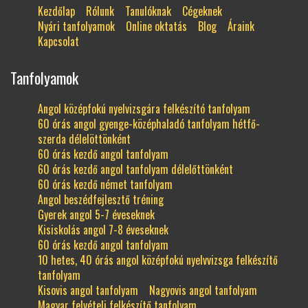
Kezdőlap
Rólunk
Tanulóknak
Cégeknek
Nyári tanfolyamok
Online oktatás
Blog
Áraink
Kapcsolat
Tanfolyamok
Angol középfokú nyelvizsgára felkészító tanfolyam
60 órás angol gyenge-középhaladó tanfolyam hétfő-
szerda délelöttönként
60 órás kezdő angol tanfolyam
60 órás kezdő angol tanfolyam délelőttönként
60 órás kezdő német tanfolyam
Angol beszédfejlesztő tréning
Gyerek angol 5-7 éveseknek
Kisiskolás angol 7-8 éveseknek
60 órás kezdő angol tanfolyam
10 hetes, 40 órás angol középfokú nyelvvizsga felkészítő
tanfolyam
Kisovis angol tanfolyam
Nagyovis angol tanfolyam
Magyar felvételi felkészítő tanfolyam