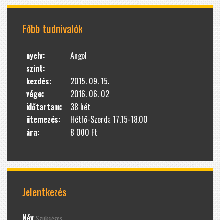
Főbb tudnivalók
nyelv:
Angol
szint:
kezdés:
2015. 09. 15.
vége:
2016. 06. 02.
időtartam:
38 hét
ütemezés:
Hétfő-Szerda 17.15-18.00
ára:
8 000 Ft
Jelentkezés
Név
Szükséges