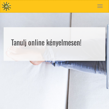
Toggle
navigat
Tanulj online kényelmesen!