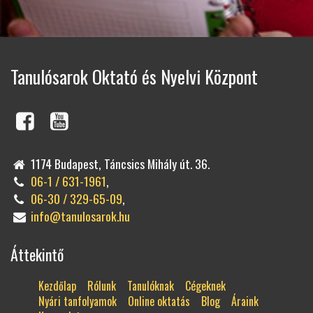
Tanulósarok Oktató és Nyelvi Központ
1174 Budapest, Táncsics Mihály út. 36.
06-1 / 631-1961
,
06-30 / 329-65-09
,
info@tanulosarok.hu
Áttekintő
Kezdőlap
Rólunk
Tanulóknak
Cégeknek
Nyári tanfolyamok
Online oktatás
Blog
Áraink